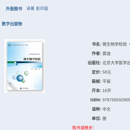
译著
影印版
外版图书
数字出版物
书名:
微生物学检验
作者:
窦迪
出版社:
北京大学医学
定价:
58元
装帧:
平装
开本:
16开
ISBN:
97875659290
语种:
中文
单位:
册
购书请移步：