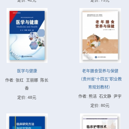
定价: 42元
定价: 75元
医学与健康
老年膳食营养与保健
（贵州省“十四五”职业教
作者: 张红  王丽娜  陈长
育规划教材）
香
作者: 熊洁  石文静  尹宇
定价: 48元
定价: 80元