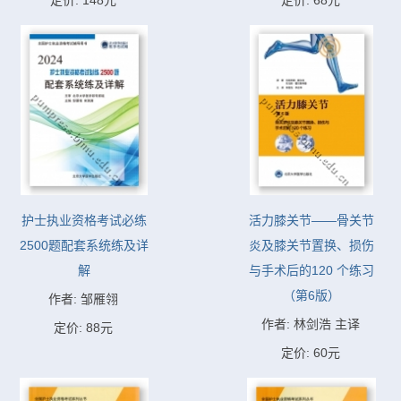
定价: 148元
定价: 68元
护士执业资格考试必练
活力膝关节——骨关节
2500题配套系统练及详
炎及膝关节置换、损伤
解
与手术后的120 个练习
（第6版）
作者: 邹雁翎
作者: 林剑浩 主译
定价: 88元
定价: 60元