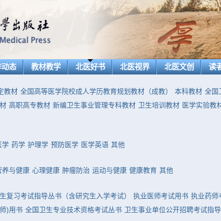
作动态
教材教学
北医好书
北医视界
北医文创
读
定教材
全国高等医学院校成人学历教育规划教材（成教）
本科教材
全国
材
高职高专教材
新编卫生事业管理专科教材
卫生培训教材
医学实验教
医学
药学
护理学
预防医学
医学英语
其他
营养与健康
心理健康
肿瘤防治
运动与健康
健康教育
其他
生复习考试指导丛书（含研究生入学考试）
执业医师考试用书
执业药师
师)用书
全国卫生专业技术资格考试丛书
卫生事业单位公开招聘考试指导