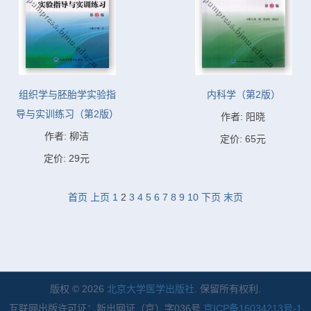
组织学与胚胎学实验指
内科学（第2版）
导与实训练习（第2版）
作者: 阳晓
作者: 柳洁
定价: 65元
定价: 29元
首页
上页
1
2
3
4
5
6
7
8
9
10
下页
末页
版权 © 2026
北京大学医学出版社
. 保留所有权利.
互联网出版许可证：新出网证（京）字036号
京ICP备16034213号-1