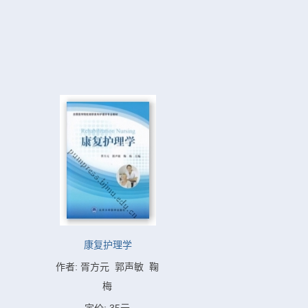
康复护理学
作者: 胥方元  郭声敏  鞠
梅